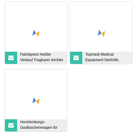
Fabrikpreis Heißer
Topmedi Medical
Verkauf Tragbarer leichter
Equipment Gehhilfe,
Motorrollstuhl Klappbarer
faltbares Übungspedal
Elektrorollstuhl
aus Stahl
Hochleistungs-
Gasflaschenwagen für
medizinische