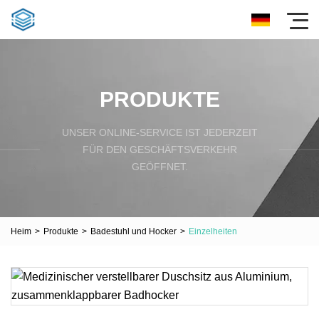
PRODUKTE
UNSER ONLINE-SERVICE IST JEDERZEIT
FÜR DEN GESCHÄFTSVERKEHR
GEÖFFNET.
Heim
>
Produkte
>
Badestuhl und Hocker
>
Einzelheiten